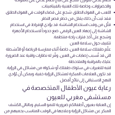
والخضراوات، وخاصة تلك الغنية بالفيتامينات.
اللعب في الهواء الطلق: شجع على قضاء الوقت في الهواء الطلق،
فقد ثبت أن ذلك يقلل من خطر قصر النظر.
قلّل من وقت استخدام الشاشة: قد يؤدي الإفراط في استخدام
الشاشة إلى إجهاد العين الرقمي. ضع حدوداً لاستخدام الأجهزة
وشجع على أخذ فترات راحة منتظمة.
تثقيف حول سلامة العين
علّم طفلك سلامة العين، خاصةً أثناء ممارسة الرياضة أو الأنشطة
التي قد تُسبب إصابات في العين. وفّر له نظارات واقية عند الضرورة.
عليك بالمراقبة والملاحظة
انتبه للتغيرات في سلوك طفلك أو شكواه من مشاكل في الرؤية.
قد تكون العلامات المبكرة لمشاكل الرؤية خفية، ويمكن أن يُؤدي
النهج الاستباقي إلى نتائج أفضل.
رعاية عيون الأطفال المتخصصة في
مستشفى مغربي للعيون
إن العناية بعيون أطفالكم ضرورية للنمو السليم، وبالتالي الكشف
المبكر عن مشاكل الرؤية وعلاجها في الوقت المناسب يحميهم من