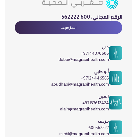
الرقم المجاني:
600 562222
احجز موعد
دبي
+97144370606
dubai@magrabihealth.com
أبو ظبي
+97124446565
abudhabi@magrabihealth.com
العين
+97137612424
alain@magrabihealth.com
مردف
600562222
mirdif@magrabihealth.com