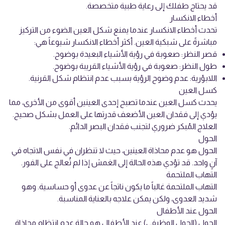
قد يحتاج طفلك إلى رعاية طبية متخصصة.
أخطاء الانكسار
تحدث أخطاء الانكسار عندما يمنع شكل العين الضوء من التركيز
مباشرةً على شبكية العين. أكثر أخطاء الانكسار شيوعاً هي:
قصر النظر: صعوبة في رؤية الأشياء البعيدة بوضوح.
طول النظر: صعوبة في رؤية الأشياء القريبة بوضوح.
اللابؤرية: عدم وضوح الرؤية بسبب عدم انتظام شكل القرنية.
كسل العين
يحدث كسل العين عندما تصبح إحدى العينين أقوى من الأخرى، مما
يؤدي إلى فقدان العين الأضعف قدرتها على العمل بشكل صحيح.
العلاج المُبكر ضروري لتجنب فقدان البصر الدائم.
الحول
الحول هو عدم محاذاة العينين، حيث لا تنظران في نفس الاتجاه في
آنٍ واحد. قد تؤدي هذه الحالة إلى الغمش إذا لم تُعالج على الفور.
التهاب الملتحمة
التهاب الملتحمة غالباً ما يكون ناتجاً عن عدوى أو حساسية. وهو
شديد العدوى، ولكن يمكن علاجه بالعناية المناسبة.
الحول عند الأطفال
الحول (الحول الوظيفي) عند الأطفال هو حالة عدم انتظام محاذاة