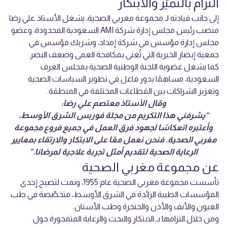
التزام بالتميّز والابتكار
إلى جانب قيادته لـ مجموعة مغربي الصحية، يشغل الأستاذ علي رضا
منصب رئيس مجلس إدارة شركة AMI السعودية المحدودة، وعضو
مجلس إدارة مؤسس في شركة إمداد، وشريك مؤسس في
جمعية إبصار الخيرية التي تُعنى بمكافحة العمى وضعف البصر.
كما يشغل عضوية اللجنة الوطنية الصحية بمجلس الغرف
السعودية، مساهمًا بدور فاعل في تطوير السياسات الصحية
وتعزيز الشراكات بين القطاعات المختلفة في المنطقة.
وقال الأستاذ معتصم علي رضا:
“يشرفني هذا التكريم من مجلة فوربس الشرق الأوسط،
وأعتبره انعكاسًا لجهود فرق العمل في جميع فروع مجموعة
مغربي الصحية. فنحن نعمل معًا على الابتكار والارتقاء بمعايير
الرعاية الصحية لتقديم أمثل تجربة علاجية لمرضانا.”
عن مجموعة مغربي الصحية
تأسست مجموعة مغربي الصحية عام 1955، ونمت لتصبح إحدى
المؤسسات الطبية الرائدة في الشرق الأوسط، متخصّصة في طب
العيون والأنف والأذن والحنجرة وطب الأسنان.
ومن خلال التزامها بـ الابتكار والبحث والرعاية المتمحورة حول