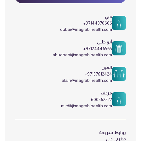
دبي
+97144370606
dubai@magrabihealth.com
أبو ظبي
+97124446565
abudhabi@magrabihealth.com
العين
+97137612424
alain@magrabihealth.com
مردف
600562222
mirdif@magrabihealth.com
روابط سريعة
مغربي دبي