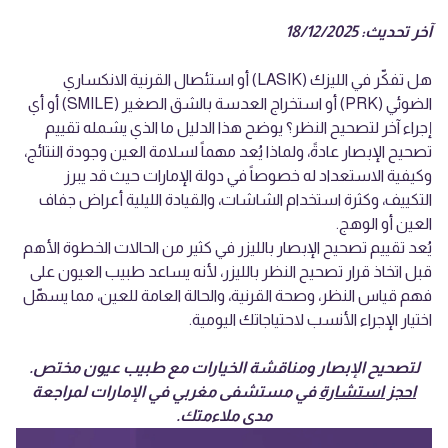
آخر تحديث: 18/12/2025
هل تفكّر في الليزك (LASIK) أو استئصال القرنية الانكساري
الضوئي (PRK) أو استخراج العدسة بالشق الصغير (SMILE) أو أي
إجراء آخر لتصحيح النظر؟ يوضح هذا الدليل ما الذي يشمله تقييم
تصحيح الإبصار عادةً، ولماذا يُعد مهماً لسلامة العين وجودة النتائج،
وكيفية الاستعداد له خصوصاً في دولة الإمارات حيث قد يبرز
التكييف، وكثرة استخدام الشاشات، والقيادة الليلية أعراض جفاف
العين أو الوهج.
يُعد تقييم تصحيح الإبصار بالليزر في كثير من الحالات الخطوة الأهم
قبل اتخاذ قرار تصحيح النظر بالليزر، لأنه يساعد طبيب العيون على
فهم قياس النظر، وصحة القرنية، والحالة العامة للعين، مما يسهّل
اختيار الإجراء الأنسب لاحتياجاتك اليومية.
لتصحيح الإبصار ومناقشة الخيارات مع طبيب عيون مختص.
احجز استشارة
في مستشفى مغربي في الإمارات لمراجعة
مدى ملاءمتك.