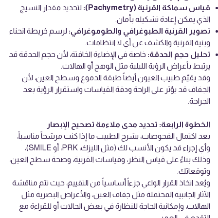
قياس سماكة القرنية (Pachymetry):
لتحديد مقدار النسيج
الذي يمكن إعادة تشكيله بأمان.
تصوير القرنية الطبوغرافي والطوموغرافي:
لرسم خريطة انحناء
وبنية القرنية والكشف عن أي لا انتظامات.
تحليل حجم الحدقة:
خاصة في الإضاءة الخافتة، لأن حجم الحدقة قد
يرتبط بأعراض الرؤية الليلية مثل الوهج أو الهالات.
وقد يقيّم طبيب العيون أيضاً طبقة الدموع وسطح العين، لأن
الجفاف قد يؤثر على الراحة ودقة القياسات واستقرار الرؤية بعد
الجراحة.
الخطوة الرابعة: تحديد مدى ملاءمة تصحيح الإبصار
بعد اكتمال الفحوصات، يشرح الطبيب ما إذا كنت مرشحاً مناسباً،
وأي إجراء قد يكون الأنسب لك (مثل الليزك، PRK، أو SMILE)،
وذلك بناءً على قياس النظر، وقياسات القرنية، وصحة سطح العين،
وتوقعاتك.
ويُعد اتخاذ القرار الواعي جزءاً أساسياً من التقييم، حيث تتم مناقشة
الآثار الجانبية المحتملة مثل جفاف العين، والأعراض البصرية مثل
الهالات، وإمكانية الحاجة للنظارة في بعض الحالات أو للقراءة مع
التقدم في العمر.