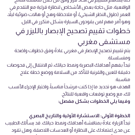
الواقعية، مثل حاجة بعض الأشخاص لنظارة قراءة مع التقدم في
العمر (طول النظر الشيخي)، أو ملاحظة وهج أو هالات ضوئية ليلاً،
وهو أمر مهم لمن يقودون السيارة بشكل متكرر في الليل.
خطوات تقييم تصحيح الإبصار بالليزر في
مستشفى مغربي
يتم تقييم تصحيح الإبصار في مغربي عادةً وفق خطوات واضحة
ومتسلسلة.
تبدأ بفهم أهدافك البصرية ونمط حياتك، ثم الانتقال إلى فحوصات
دقيقة للعين والقرنية للتأكد من السلامة ووضع خطة علاج
مناسبة.
الهدف هو تحديد ما إذا كنت مرشحاً مناسباً، واختيار الإجراء الأنسب
لك، مع وضع توقعات واقعية للنتائج.
وفيما يلي الخطوات بشكل مفصل:
الخطوة الأولى: الاستشارة الأولية والتاريخ البصري
تبدأ الزيارة عادةً بمناقشة أهدافك ونمط حياتك. قد يسألك الطبيب
عن مدى اعتمادك على النظارة أو العدسات اللاصقة، وهل تقود