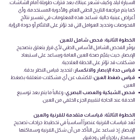
السيارة ليلاً، وكيف تشعر عيناك بعد فترات طويلة أمام الشاشات.
كما يتم مراجعة التاريخ الطبي العام، والأدوية المستخدمة، وأي
أعراض عينية حالية. تساعد هذه المعلومات في تفسير نتائج
الفحوصات وتحديد العوامل التي قد تؤثر على الالتئام أو جودة الرؤية.
الخطوة الثانية: فحص شامل للعين
يوفّر الفحص الشامل الأساس الطبي لأي قرار يتعلق بتصحيح
الإبصار، حيث يقيّم صحة العين العامة ويساعد على استبعاد
مشكلات قد تؤثر على الخطة العلاجية.
قياس حدة الإبصار والانكسار:
لتحديد قياس النظر بدقة.
قياس ضغط العين:
للكشف عن أي مشكلات متعلقة بضغط
العين.
فحص الشبكية والعصب البصري:
وغالباً ما يتم بعد توسيع
الحدقة عند الحاجة لتقييم الجزء الخلفي من العين.
الخطوة الثالثة: قياسات متقدمة للقرنية والعين
تُعد قياسات القرنية عنصراً أساسياً في تخطيط جراحات تصحيح
الإبصار، إذ تساعد على التأكد من أن شكل القرنية وسماكتها
يسمحان بإجراء آمن ودقيق.