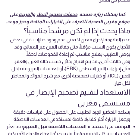
كما يمكنك زيارة صفحة
خدمات تصحيح النظر والقرنية
على
موقع مغربي الصحية للتعرف على الخيارات المتاحة وحجز موعد.
ماذا يحدث إذا لم تكن مرشحاً مناسباً؟
عدم الملاءمة لإجراء معين لا يعني عدم وجود خيارات. ففي بعض
الأحيان يكون السبب مؤقتاً، مثل جفاف العين غير المعالج، وقد
يوصي الطبيب بعلاج مناسب ثم إعادة الفحوصات لاحقاً.
وفي حالات أخرى، قد يتم اقتراح بدائل حسب حالة العين والعمر،
مثل إجراءات الليزر السطحي (PRK)، أو العدسات المزروعة داخل
العين (ICL)، أو خيارات تصحيحية أخرى، مع شرح الفوائد والمخاطر
لكل خيار.
الاستعداد لتقييم تصحيح الإبصار في
مستشفى مغربي
يساعد التحضير الجيد الطبيب على الحصول على قياسات دقيقة،
ويجعل الزيارة أكثر كفاءة، خاصة لمستخدمي العدسات اللاصقة.
التوقف عن استخدام العدسات اللاصقة قبل التقييم:
قد تغيّر
العدسات شكل القرنية مؤقتاً. تشير هيئة الغذاء والدواء الأمريكية