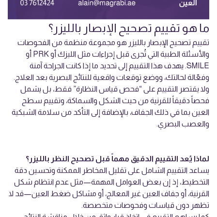
ما هو تقييم تصحيح الإبصار بالليزر؟
تقييم تصحيح الإبصار بالليزر هو مجموعة منظمة من الفحوصات
والأسئلة الطبية التي تُجرى قبل إجراءات مثل الليزك أو PRK أو
SMILE. يهدف هذا التقييم إلى تحديد ما إذا كانت الجراحة آمنة
وفعّالة لحالتك، ووضع توقعات واقعية للنتائج البصرية بعد العلاج.
ولا يقتصر التقييم على “فحص قياس النظارة” فقط، بل يشمل
فحصاً دقيقاً للقرنية من حيث الشكل والسماكة، وتقييم سطح
العين بما في ذلك الجفاف، بالإضافة إلى التأكد من سلامة الشبكية
والعصب البصري.
لماذا يُعد التقييم الدقيق مهماً قبل تصحيح النظر بالليزر؟
يساعد التقييم الشامل على تقليل المخاطر الممكنة وتحسين دقة
التخطيط، إذ إن بعض العوامل المهمة—مثل عدم انتظام شكل
القرنية، أو جفاف العين غير المعالج، أو مشاكل ضغط العين—قد لا
تظهر دون قياسات وفحوصات متخصصة.
كما يساهم التقييم في اتخاذ قرار واثق من خلال مناقشة النتائج