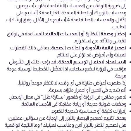
إلى ضرورة التوقف عن العدسات اللينة لمدة تقارب أسبوعين،
وعدسات التوريك أو الصلبة المنفذة للغاز لمدة 3 أسابيع على
الأقل، والعدسات الصلبة لمدة 4 أسابيع على الأقل، وفق إرشادات
الطبيب.
إحضار وصفة النظارة أو العدسات الحالية:
للمساعدة في توثيق
القياس والتأكد من استقراره.
تجهيز قائمة بالأدوية والحالات الصحية:
بما في ذلك القطرات
العينية وأي أمراض قد تؤثر على الالتئام.
الاستعداد لاحتمال توسيع الحدقة:
قد يؤدي ذلك إلى تشوش
مؤقت في الرؤية لبضع ساعات، لذا يُفضّل التخطيط لوسيلة عودة
مريحة.
إذا ظهرت أعراض طارئة في أي وقت، لا تنتظر موعداً روتينياً.
ألم شديد في العين أو احمرار متزايد بسرعة.
تدهور مفاجئ في الرؤية أو ظهور “ستارة/ظل” في مجال الإبصار.
ومضات ضوئية جديدة أو زيادة مفاجئة في الأجسام العائمة.
إفرازات كثيفة أو حساسية شديدة للضوء.
يهدف تقييم تصحيح الإبصار بالليزر إلى الإجابة عن سؤالين عمليين:
هل تصحيح النظر بالليزر آمن ومناسب لعينيك؟ وما النتيجة الواقعية