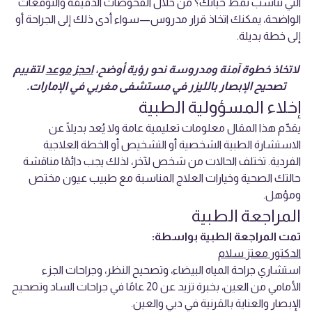
التي تناسب نمط حياتك؟ من خلال الفحوصات الدقيقة والتوقعات
الواضحة، يمكنك اتخاذ قرار مدروس—سواء أدى ذلك إلى الجراحة أو
إلى خطة بديلة.
لاتخاذ خطوة آمنة ومدروسة نحو رؤية أوضح،
احجز موعد
لتقييم
تصحيح الإبصار بالليزر في مستشفى مغربي في الإمارات.
إخلاء المسؤولية الطبية
يقدّم هذا المقال معلومات تعليمية عامة ولا يُعد بديلًا عن
الاستشارة الطبية الشخصية أو التشخيص أو الخطة العلاجية
الفردية. تختلف الحالات من شخص لآخر، لذلك يجب دائمًا مناقشة
حالتك الصحية وخيارات العلاج المناسبة مع طبيب عيون مختص
ومؤهل.
المراجعة الطبية
تمت المراجعة الطبية بواسطة:
الدكتور معتز سلام
استشاري جراحة المياه البيضاء، وتصحيح النظر، وجراحات الجزء
الأمامي من العين، بخبرة تزيد عن 20 عامًا في جراحات الساد وتصحيح
الإبصار والعناية بالقرنية في دبي والعين.