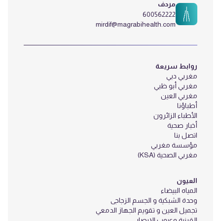
مردف
600562222
mirdif@magrabihealth.com
روابط سريعة
مغربي دبي
مغربي أبو ظبي
مغربي العين
أطباؤنا
الأطباء الزائرون
أخبار صحية
اتصل بنا
مؤسسة مغربي
مغربي الصحية (KSA)
العيون
المياه البيضاء
وحدة الشبكية و الجسم الزجاجى
تجميل العين و تقويم الجهاز الدمعي
القرنية وعيوب الإبصار